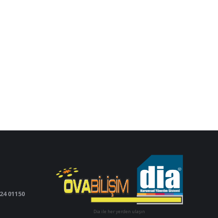
24 01150
Dia ile her yerden ulaşın