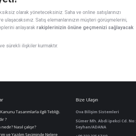
eksiksiz olarak yöneteceksiniz. Saha ve online satışlarınızı
re ulaşacaksınız. Satış elemanlarınızın müşteri görüşmelerini,
leplerini anlayarak
rakiplerinizin önüne geçmenizi sağlayacak
sürekli ilişkiler kurmaktır.
ar
Bize Ulaşın
Kanunu Tasarımlarla ilgili Tebliği.
Ova Bilişim Sistemleri
ir ?
Sümer Mh. Abdi ipekci Cd. No:
nedir? Nasıl çalışır?
Seyhan/ADANA
ım ve Yazılım Seçiminde Nelere