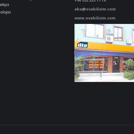
+90 322 225 17 19
eliyiz
aba@ovabilisim.com
olojisi
www.ovabilisim.com