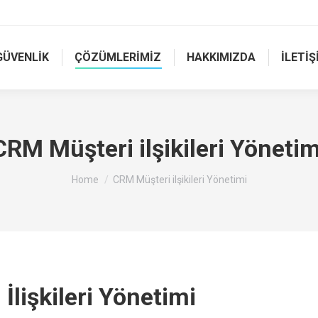
GÜVENLİK
ÇÖZÜMLERİMİZ
HAKKIMIZDA
İLETİŞ
CRM Müşteri ilşikileri Yönetim
You are here:
Home
CRM Müşteri ilşikileri Yönetimi
lişkileri Yönetimi