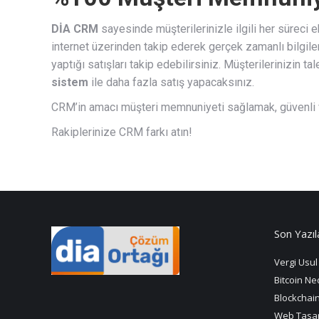
DİA CRM
sayesinde müşterilerinizle ilgili her süreci 
internet üzerinden takip ederek gerçek zamanlı bilgile
yaptığı satışları takip edebilirsiniz. Müşterilerinizin ta
sistem
ile daha fazla satış yapacaksınız.
CRM’in amacı müşteri memnuniyeti sağlamak, güvenli ve 
Rakiplerinize CRM farkı atın!
Son Yazıl
Vergi Usul 
Bitcoin Ned
Blockchain 
Web Tasar