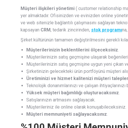
Müşteri ilişkileri yönetimi
( customer relationship ma
yer almaktadır. Ofisinizden ve evinizden online yönetim
ve web sitenizle bağlantılı çalışmasını sağlayan teknolo
kapsayan
CRM
, tedarik zincirinden,
stok programı
na,
Şirket kültürünün tamamen değiştirilmesini gerekli kı
Müşterilerinizin beklentilerini ölçeceksiniz
.
Müşterilerinizin satış geçmişine ulaşarak beğeniler
Müşterilerinizin satış geçmişine uygun yeni çıkan vey
Şirketinizin gelecekteki ürün portföyünü müşteri alı
Üretiminizi ve hizmet kalitenizi müşteri taleple
Teknolojik donanımlarınızı ve çalışan ihtiyaçlarınızı 
Yüksek müşteri bağımlılığı oluşturacaksınız
.
Satışlarınızın artmasını sağlayacak.
Müşterileriniz ile online olarak konuşabileceksiniz.
Müşteri memnuniyeti sağlayacaksınız
.
%100 Müşteri Memnuniy