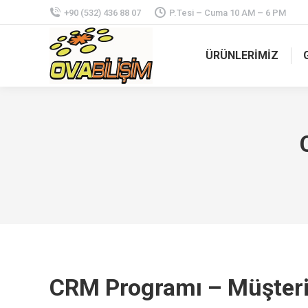
+90 (532) 436 88 07
P.Tesi – Cuma 10 AM – 6 PM
ÜRÜNLERİMİZ
CRM Programı – Müşteri İ